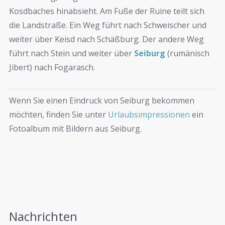
Fotoalbum mit Bildern aus Seiburg.
Nachrichten
Kamera läuft!
18. Mai 2026
Bilder vom Seiburger Treffen 2025
18. Februar
2026
Es bleibt schwierig …
22. Januar 2026
Keine aktuellen Bilder von Seiburg …
24.
Dezember 2025
News aus Ennepetal/Hachenburg
22. November
2025