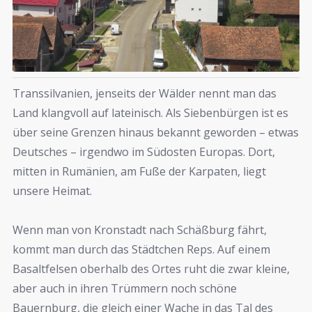
mitten in Rumänien, am Fuße der Karpaten, liegt
unsere Heimat.
Wenn man von Kronstadt nach Schäßburg fährt,
kommt man durch das Städtchen Reps. Auf einem
Basaltfelsen oberhalb des Ortes ruht die zwar kleine,
aber auch in ihren Trümmern noch schöne
Bauernburg, die gleich einer Wache in das Tal des
Kosdbaches hinabsieht. Am Fuße der Ruine teilt sich
die Landstraße. Ein Weg führt nach Schweischer und
weiter über Keisd nach Schäßburg. Der andere Weg
führt nach Stein und weiter über
Seiburg
(rumänisch
Jibert) nach Fogarasch.
Wenn Sie einen Eindruck von Seiburg bekommen
möchten, finden Sie unter
Urlaubsimpressionen
ein